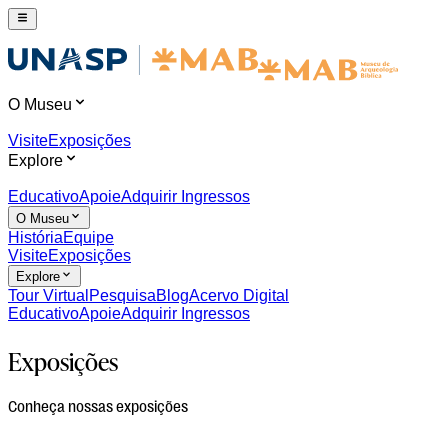
O Museu
Visite
Exposições
Explore
Educativo
Apoie
Adquirir Ingressos
O Museu
História
Equipe
Visite
Exposições
Explore
Tour Virtual
Pesquisa
Blog
Acervo Digital
Educativo
Apoie
Adquirir Ingressos
Exposições
Conheça nossas exposições